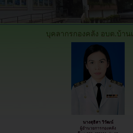
บุคลากรกองคลัง
อบต.บ้าน
นางสุธิสา วิวัฒน์
ผู้อำนวยการกองคลัง