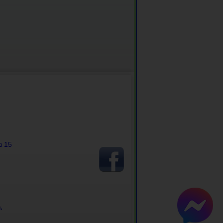
อ 15
.