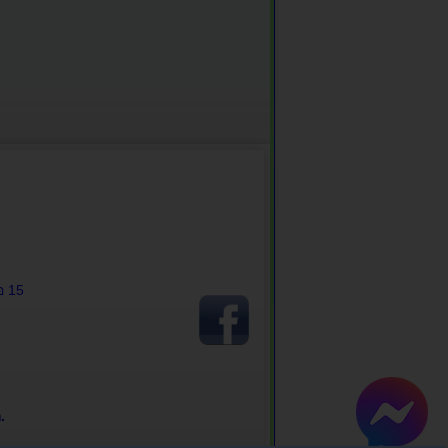
อ 15
.