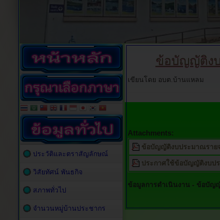
ข้อบัญญัต
เขียนโดย อบต.บ้านแหลม
Attachments:
ข้อบัญญัติงบประมาณราย
ประวัติและตราสัญลักษณ์
ประกาศใช้ข้อบัญญัติงบป
วิสัยทัศน์ พันธกิจ
ข้อมูลการดำเนินงาน -
ข้อบัญ
สภาพทั่วไป
จำนวนหมู่บ้านประชากร