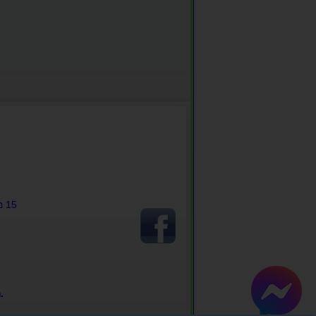
อ 15
.