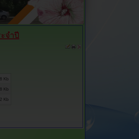
ะจำปี
8 Kb
8 Kb
2 Kb