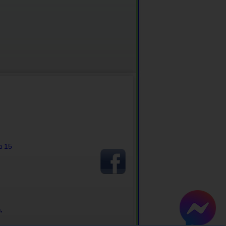
อ 15
.