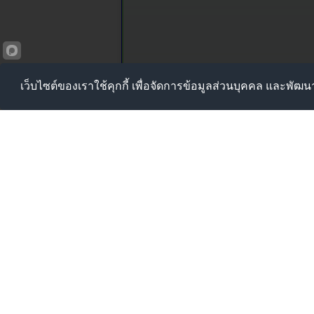
เว็บไซต์ของเราใช้คุกกี้ เพื่อจัดการข้อมูลส่วนบุคคล และพัฒ
องค์การบริ
หมู่ที่ 9 ตำบลบ้
โทรศัพท์ : 032-4
E-mail :
saraban_
นายก อบต. : 032-
ปลัด อบต. : 032-4
สำนักปลัด : 032-4
กองคลัง : 032-483
ล