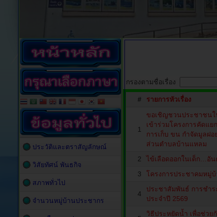
กรองตามชื่อเรื่อง
#
รายการหัวเรื่อง
ขอเชิญชวนประชาชนในพื
เข้าร่วมโครงการคัดแยก
1
การเก็บ ขน กำจัดมูลฝอ
ส่วนตำบลบ้านแหลม
ประวัติและตราสัญลักษณ์
2
ไข้เลือดออกในเด็ก…อันต
วิสัยทัศน์ พันธกิจ
3
โครงการประชาคมหมู่บ
สภาพทั่วไป
ประชาสัมพันธ์ การชำระภ
4
ประจำปี 2569
จำนวนหมู่บ้านประชากร
วิธีประหยัดน้ำ เพื่อช่วยก