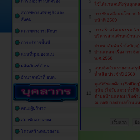
การเมืองการปกครอง
5
ใช้ได้นานจนถึงรุ่นลูกห
สภาพทางเศรษฐกิจและ
การขับเคลื่อนนโยบาย No
6
สังคม
หน้าที่ 2569
การสร้างวัฒนธรรม No G
สภาพทางการศึกษา
7
บริหารส่วนตําบลบ้านแ
การบริการพื้นที่
ประชาสัมพันธ์ ข้อบัญญ
8
บ้านแหลม เรื่อง การจัด
แผนที่มุมมองถนน
พ.ศ.2568
ผลิตภัณฑ์ตำบล
แบบจัดส่วนรายงานสร
9
น้ำเสีย ประจำปี 2568
อำนาจหน้าที่ อบต.
มูลนิธิซอยด๊อก (SoiDog
สุนัข (ไม่รับแมว) ทั้งที่
10
ตำบลบ้านแหลม เริ่มดำเ
ณ เทศบาลตำบลบ้านแ
คณะผู้บริหาร
สมาชิกสภาอบต.
เริ่มแรก
ย้
โครงสร้างหน่วยงาน