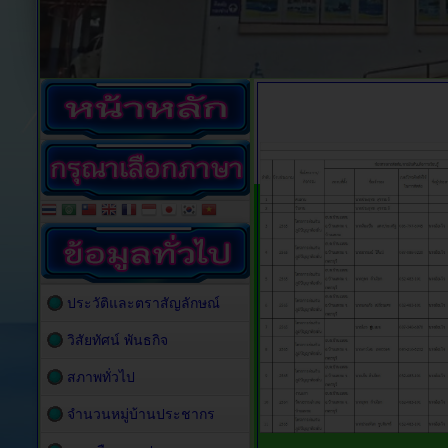
ประวัติและตราสัญลักษณ์
วิสัยทัศน์ พันธกิจ
สภาพทั่วไป
จำนวนหมู่บ้านประชากร